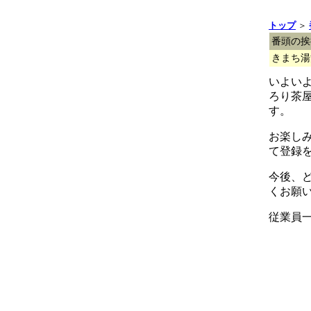
トップ
＞
番頭の挨
きまち湯
いよい
ろり茶
す。
お楽し
て登録
今後、
くお願
従業員