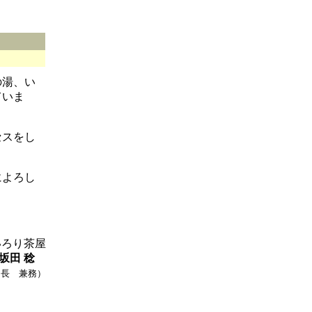
の湯、い
ていま
セスをし
によろし
いろり茶屋
坂田 稔
ー長 兼務）