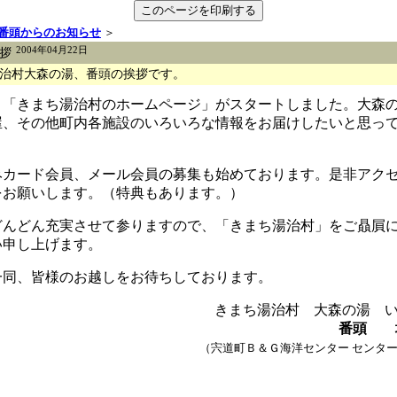
番頭からのお知らせ
＞
2004年04月22日
拶
治村大森の湯、番頭の挨拶です。
よ「きまち湯治村のホームページ」がスタートしました。大森
屋、その他町内各施設のいろいろな情報をお届けしたいと思っ
みカード会員、メール会員の募集も始めております。是非アク
をお願いします。（特典もあります。）
どんどん充実させて参りますので、「きまち湯治村」をご贔屓
い申し上げます。
一同、皆様のお越しをお待ちしております。
きまち湯治村 大森の湯 
番頭 
（宍道町Ｂ＆Ｇ海洋センター センタ