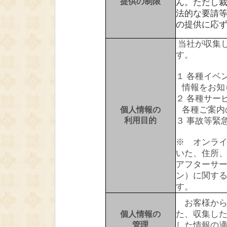
提供の制限
ん。ただし
法的な要請
の提供に応
当社が収集
す。
１ 各種イベ
情報をお知
２ 各種サー
各種ご案内
個人情報の
利用目的
３ 事故等緊
※ オンラ
いた、住所
アフターサ
ン）に関す
す。
お客様から
た、収集し
個人情報の
管理
した情報の