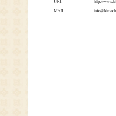
URL
http://www.ki
MAIL
info@kimachi