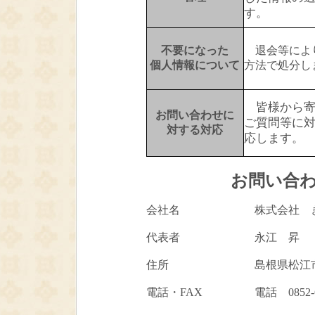
す。
不要になった
退会等により
個人情報について
方法で処分し
皆様から寄
お問い合わせに
ご質問等に
対する対応
応します。
お問い合
会社名
株式会社 
代表者
永江 昇
住所
島根県松江市
電話・FAX
電話 0852-6