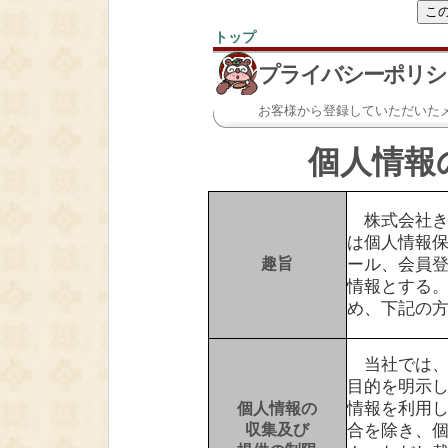
トップ
＞
プライバシーポリシ
お客様から登録していただいた
個人情報
株式会社き
は個人情報
趣旨
ール、会員
情報とする
め、下記の
当社では、
目的を明示
情報を利用
個人情報の
収集及び
合を除き、