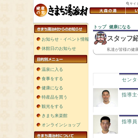
サイ
トップ
健康になる
＞
＞
スタッフ
お知らせ・イベント情報
休館日のお知らせ
私達が皆様の健
温泉に入る
食事をする
センタ
健康になる
指導主
特産品を買う
観光をする
きまち来楽館
指導員
オンラインショップ