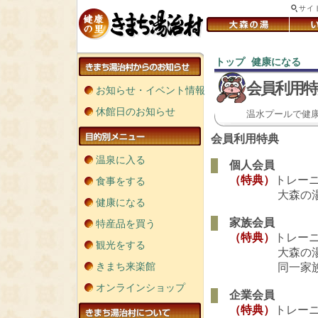
サイ
トップ
健康になる
＞
＞
会員利用特
お知らせ・イベント情報
休館日のお知らせ
温水プールで健康
会員利用特典
温泉に入る
個人会員
（特典）
トレー
食事をする
大森の湯410
健康になる
家族会員
特産品を買う
（特典）
トレー
観光をする
大森の湯410
きまち来楽館
同一家族につき
オンラインショップ
企業会員
（特典）
トレー