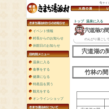
サイ
トップ
温泉に入る
＞
＞
宍道湖の間
イベント情報
村長からのお知らせ
のんびり過ごし
休館日のお知らせ
宍道湖の
温泉に入る
食事をする
竹林の間
健康になる
特産品を買う
観光をする
オンラインショップ