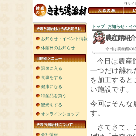
サイ
トップ
お知らせ・イ
＞
農産館紹介
お知らせ・イベント情報
休館日のお知らせ
今日は農産館の
今日は農産館
温泉に入る
一つだけ離れ
食事をする
を加工すると
健康になる
い施設です。
特産品を買う
今回はそんな
観光をする
す。
オンラインショップ
さてさて、こ
会社情報