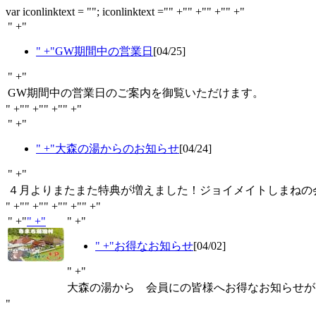
var iconlinktext = ""; iconlinktext ="" +"" +"" +"" +"
" +"
" +"GW期間中の営業日
[04/25]
" +"
GW期間中の営業日のご案内を御覧いただけます。
" +"" +"" +"" +"
" +"
" +"大森の湯からのお知らせ
[04/24]
" +"
４月よりまたまた特典が増えました！ジョイメイトしまねの
" +"" +"" +"" +"" +"
" +"
" +"
" +"
" +"お得なお知らせ
[04/02]
" +"
大森の湯から 会員にの皆様へお得なお知らせが
"