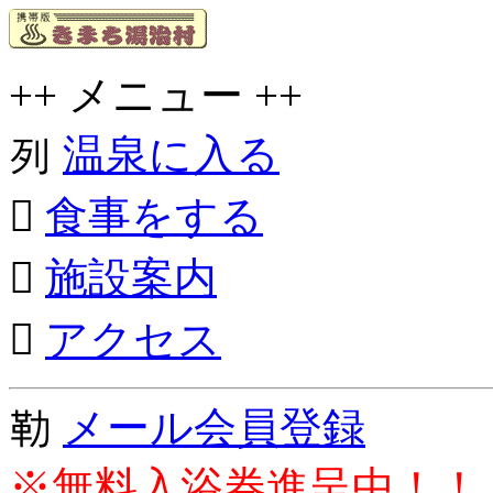
++ メニュー ++
列
温泉に入る

食事をする

施設案内

アクセス
勒
メール会員登録
※無料入浴券進呈中！！