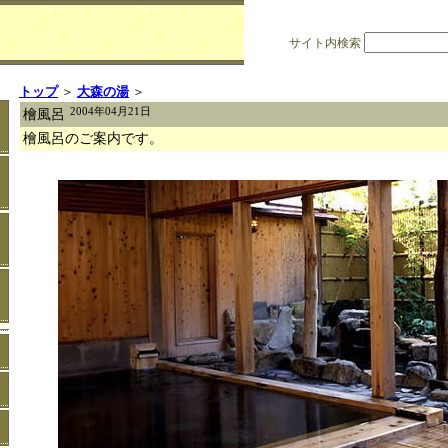
サイト内検索
トップ
＞
大森の湯
＞
2004年04月21日
檜風呂
檜風呂のご案内です。