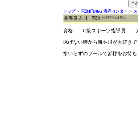
トップ
＞
宍道町B&G;海洋センター
＞
ス
2004年05月18日
指導員 吉川 周治
資格 C級スポーツ指導員 ア
泳げない時から海や川が大好きで
水いらずのプールで皆様をお待ち