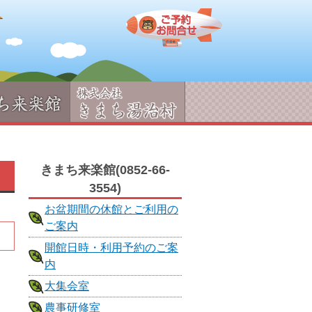
きまち来楽館(0852-66-
3554)
お盆期間の休館とご利用の
ご案内
開館日時・利用予約のご案
内
大集会室
農事研修室