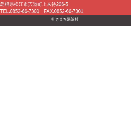
島根県松江市宍道町上来待206-5
TEL.0852-66-7300 FAX.0852-66-7301
© きまち湯治村.