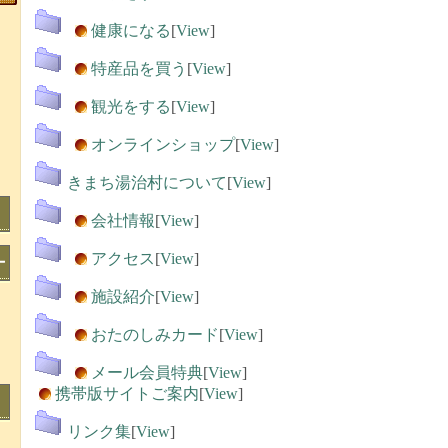
健康になる
[
View
]
特産品を買う
[
View
]
観光をする
[
View
]
オンラインショップ
[
View
]
きまち湯治村について
[
View
]
会社情報
[
View
]
アクセス
[
View
]
施設紹介
[
View
]
おたのしみカード
[
View
]
メール会員特典
[
View
]
携帯版サイトご案内
[
View
]
リンク集
[
View
]