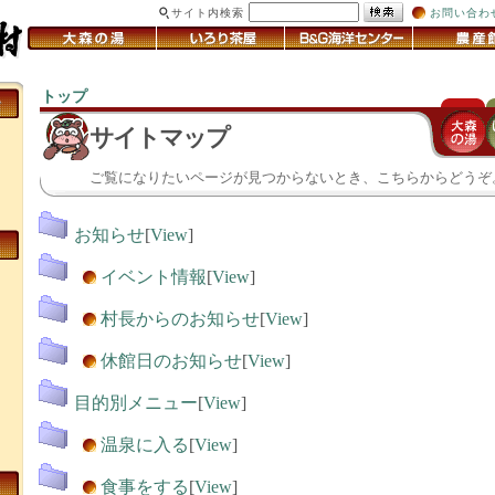
サイト内検索
お問い合わ
トップ
＞
サイトマップ
ご覧になりたいページが見つからないとき、こちらからどうぞ
お知らせ
[
View
]
イベント情報
[
View
]
村長からのお知らせ
[
View
]
休館日のお知らせ
[
View
]
目的別メニュー
[
View
]
温泉に入る
[
View
]
食事をする
[
View
]