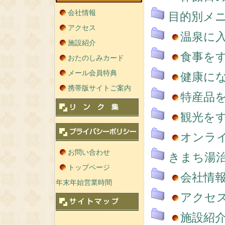
会社情報
目的別メ
アクセス
温泉に
施設紹介
食事を
おたのしみカード
メール会員特典
健康に
携帯版サイトご案内
特産品
観光を
オンラ
お問い合わせ
きまち湯
トップページ
会社情
年末年始営業時間
アクセ
施設紹