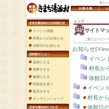
サイ
トップ
＞
サイトマ
イベント情報
村長からのお知らせ
ご覧になりたい
休館日のお知らせ
お知らせ
[
Vie
イベン
温泉に入る
村長か
食事をする
健康になる
休館日
特産品を買う
イベン
観光をする
村長か
オンラインショップ
休館日