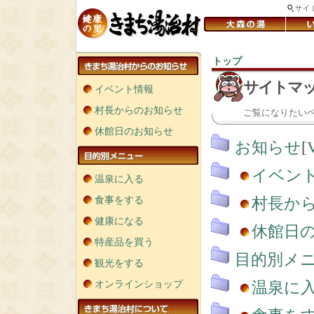
サイ
トップ
＞
サイトマ
イベント情報
村長からのお知らせ
ご覧になりたい
休館日のお知らせ
お知らせ
[
イベン
温泉に入る
食事をする
村長か
健康になる
休館日
特産品を買う
目的別メ
観光をする
オンラインショップ
温泉に