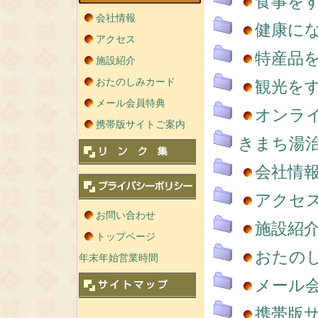
食事を
会社情報
健康に
アクセス
特産品
施設紹介
おたのしみカード
観光を
メール会員特典
オンラ
携帯版サイトご案内
きまち湯
会社情
アクセ
お問い合わせ
施設紹
トップページ
おたの
年末年始営業時間
メール
携帯版